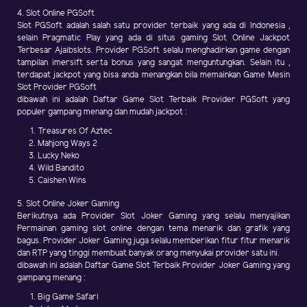
4. Slot Online PGSoft
Slot PGSoft adalah salah satu provider terbaik yang ada di Indonesia ,
selain Pragmatic Play yang ada di situs gaming Slot Online Jackpot
Terbesar Ajaibslots. Provider PGSoft selalu menghadirkan game dengan
tampilan imersift serta bonus yang sangat menguntungkan. Selain itu ,
terdapat jackpot yang bisa anda menangkan bila memainkan Game Mesin
Slot Provider PGSoft
dibawah ini adalah Daftar Game Slot Terbaik Provider PGSoft yang
populer gampang menang dan mudah jackpot :
Treasures Of Aztec
Mahjong Ways 2
Lucky Neko
Wild Bandito
Caishen Wins
5. Slot Online Joker Gaming
Berikutnya ada Provider Slot Joker Gaming yang selalu menyajikan
Permainan gaming slot online dengan tema menarik dan grafik yang
bagus. Provider Joker Gaming juga selalu memberikan fitur fitur menarik
dan RTP yang tinggi membuat banyak orang menyukai provider satu ini.
dibawah ini adalah Daftar Game Slot Terbaik Provider Joker Gaming yang
gampang menang :
Big Game Safari