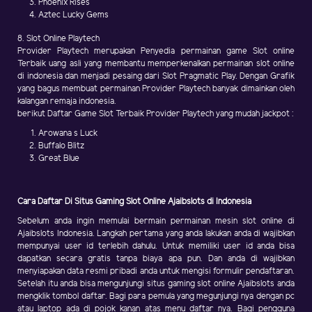
Phoenix Rises
Aztec Lucky Gems
8. Slot Online Playtech
Provider Playtech merupakan Penyedia permainan game Slot online
Terbaik uang asli yang membantu memperkenalkan permainan slot online
di indonesia dan menjadi pesaing dari Slot Pragmatic Play. Dengan Grafik
yang bagus membuat permainan Provider Playtech banyak dimainkan oleh
kalangan remaja indonesia.
berikut Daftar Game Slot Terbaik Provider Playtech yang mudah jackpot :
Arowana s Luck
Buffalo Blitz
Great Blue
Cara Daftar Di Situs Gaming Slot Online Ajaibslots di Indonesia
Sebelum anda ingin memulai bermain permainan mesin slot online di
Ajaibslots Indonesia. Langkah pertama yang anda lakukan anda di wajibkan
mempunyai user id terlebih dahulu. Untuk memiliki user id anda bisa
dapatkan secara gratis tanpa biaya apa pun. Dan anda di wajibkan
menyiapakan data resmi pribadi anda untuk mengisi formulir pendaftaran.
Setelah itu anda bisa mengunjungi situs gaming slot online Ajaibslots anda
mengklik tombol daftar. Bagi para pemula yang megunjungi nya dengan pc
atau laptop ada di pojok kanan atas menu daftar nya. Bagi pengguna