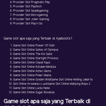
Provider Slot Pragmatic Play
Provider Slot Playtech
Provider Slot Spadegaming
Provider Slot Microgaming
Provider Slot Joker Gaming
Provider Slot Play'n Go
Game slot apa saja yang Terbaik di Ajaibslots?
Game Slot Online Power Of Odin
Game Slot Online Gates of Olympus
Game Slot Online The Koi Gate
Game Slot Online Starlight Princess
Game Slot Online Cepat Kaya
Game Slot Online Kutukan Medusa
Game Slot Online Aztec Gems
Game Slot Online Poker Mania
Game Slot Online Golden WildGame Slot Online Keliling Jakarta
Slot Online Arowana s LuckGame Slot Online Mahjong Ways 2
Game Slot Online Lucky Neko
Game Slot Online Sugar Bonanza
Game slot apa saja yang Terbaik di