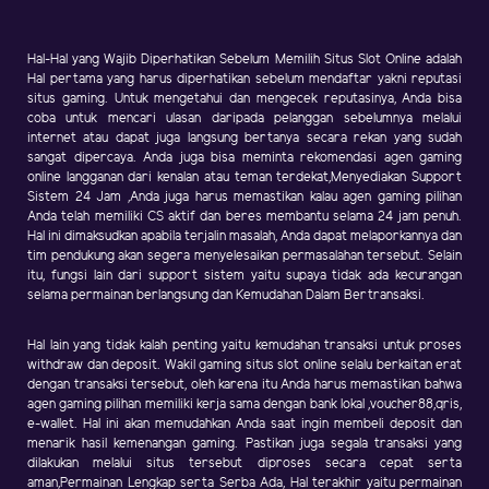
Hal-Hal yang Wajib Diperhatikan Sebelum Memilih Situs Slot Online adalah
Hal pertama yang harus diperhatikan sebelum mendaftar yakni reputasi
situs gaming. Untuk mengetahui dan mengecek reputasinya, Anda bisa
coba untuk mencari ulasan daripada pelanggan sebelumnya melalui
internet atau dapat juga langsung bertanya secara rekan yang sudah
sangat dipercaya. Anda juga bisa meminta rekomendasi agen gaming
online langganan dari kenalan atau teman terdekat,Menyediakan Support
Sistem 24 Jam ,Anda juga harus memastikan kalau agen gaming pilihan
Anda telah memiliki CS aktif dan beres membantu selama 24 jam penuh.
Hal ini dimaksudkan apabila terjalin masalah, Anda dapat melaporkannya dan
tim pendukung akan segera menyelesaikan permasalahan tersebut. Selain
itu, fungsi lain dari support sistem yaitu supaya tidak ada kecurangan
selama permainan berlangsung dan Kemudahan Dalam Bertransaksi.
Hal lain yang tidak kalah penting yaitu kemudahan transaksi untuk proses
withdraw dan deposit. Wakil gaming situs slot online selalu berkaitan erat
dengan transaksi tersebut, oleh karena itu Anda harus memastikan bahwa
agen gaming pilihan memiliki kerja sama dengan bank lokal ,voucher88,qris,
e-wallet. Hal ini akan memudahkan Anda saat ingin membeli deposit dan
menarik hasil kemenangan gaming. Pastikan juga segala transaksi yang
dilakukan melalui situs tersebut diproses secara cepat serta
aman,Permainan Lengkap serta Serba Ada, Hal terakhir yaitu permainan