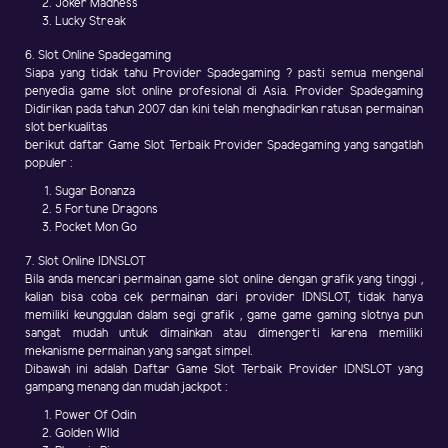
Joker Madness
Lucky Streak
6. Slot Online Spadegaming
Siapa yang tidak tahu Provider Spadegaming ? pasti semua mengenal
penyedia game slot online profesional di Asia. Provider Spadegaming
Didirikan pada tahun 2007 dan kini telah menghadirkan ratusan permainan
slot berkualitas
berikut daftar Game Slot Terbaik Provider Spadegaming yang sangatlah
populer :
Sugar Bonanza
5 Fortune Dragons
Pocket Mon Go
7. Slot Online IDNSLOT
Bila anda mencari permainan game slot online dengan grafik yang tinggi ,
kalian bisa coba cek permainan dari provider IDNSLOT, tidak hanya
memiliki keunggulan dalam segi grafik , game game gaming slotnya pun
sangat mudah untuk dimainkan atau dimengerti karena memiliki
mekanisme permainan yang sangat simpel.
Dibawah ini adalah Daftar Game Slot Terbaik Provider IDNSLOT yang
gampang menang dan mudah jackpot :
Power Of Odin
Golden WIld