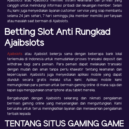
Ajaibslots atau Ajaibslots memiliki sistem keamanan dan privasi yang
canggih untuk melindungi informasi pribadi dan keuangan member. Selain
itu, kami juga menyediakan layanan customer servise yang siap membantu
selama 24 jam sehari, 7 hari seminggu jika member memiliki pertanyaan
atau masalah saat bermain di Ajaibslots.
Betting Slot Anti Rungkad
Ajaibslots
Ajaibslots
atau Ajaibslot bekerja sama dengan beberapa bank lokal
terkemuka di Indonesia untuk memudahkan proses transaksi deposit dan
withdraw bagi para pemain. Para pemain dapat melakukan transaksi
dengan mudah dan aman tanpa perlu khawatir tentang keamanan dan
kepercayaan. Ajaibslots juga menyediakan aplikasi mobile yang dapat
diunduh secara gratis melalui situs kami. Aplikasi mobile kami
memungkinkan para pemain untuk bermain gaming online di mana saja dan
kapan saja menggunakan smartphone atau tablet mereka.
Bergabunglah dengan Ajaibslots sekarang dan nikmati pengalaman
bermain gaming online yang menyenangkan dan menguntungkan. Kami
berusaha untuk terus meningkatkan layanan dan menawarkan pengalaman
terbaik kepada
TENTANG SITUS GAMING GAME